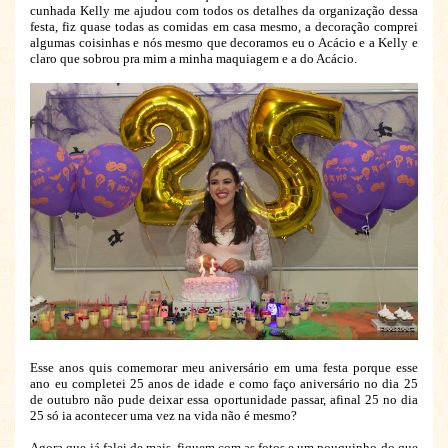
cunhada Kelly me ajudou com todos os detalhes da organização dessa
festa, fiz quase todas as comidas em casa mesmo, a decoração comprei
algumas coisinhas e nós mesmo que decoramos eu o Acácio e a Kelly e
claro que sobrou pra mim a minha maquiagem e a do Acácio.
Esse anos quis comemorar meu aniversário em uma festa porque esse
ano eu completei 25 anos de idade e como faço aniversário no dia 25
de outubro não pude deixar essa oportunidade passar, afinal 25 no dia
25 só ia acontecer uma vez na vida não é mesmo?
Agora que já falei de mais, fiquem com as fotos e um pouquinho do que