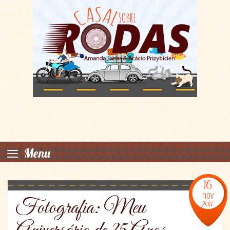
≡
Menu
16
nov
Fotografia: Meu
2017