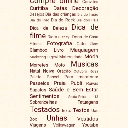
Compre online
Convites
Curitiba
Datas
Decoração
Desejos
Dia das crianças
Dia do Irmão
Dia do Rock
Dia do livro
Dia dos Pais
Dica de
Dica de Beleza
filme
Dieta
Dona de Casa
Disney+
Fotografia
Fitness
Gato
Glam
Maquiagem
Glambox
Livro
Moda
Maternidade
Marketing Digital
Musicas
Morretes
Moto
Natal
Noiva
Oração
Outubro Rosa
Palete
Panvel
Para maratonar
Praia
Publi
Passeios
Ruivas
Saúde e Bem Estar
Sapatos
Sentimentos
Sexta-Feira 13
Sobrancelhas
Tatuagens
Testados
Textos
texto
Uau
Unhas
Vestidos
Box
Viagens
Youtube
Volkswagen