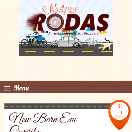
≡
Menu
31
jan
New Born Em
2024