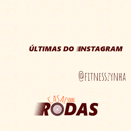
@fitnesszynha