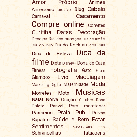
Amor Próprio
Animes
Cabelo
Blog
Aniversário
arquivo
Casamento
Carnaval
Compre online
Convites
Curitiba
Datas
Decoração
Desejos
Dia das crianças
Dia do Irmão
Dia do Rock
Dia do livro
Dia dos Pais
Dica de
Dica de Beleza
filme
Dieta
Dona de Casa
Disney+
Fotografia
Fitness
Gato
Glam
Maquiagem
Glambox
Livro
Moda
Maternidade
Marketing Digital
Musicas
Morretes
Moto
Natal
Noiva
Oração
Outubro Rosa
Palete
Panvel
Para maratonar
Praia
Publi
Passeios
Ruivas
Saúde e Bem Estar
Sapatos
Sentimentos
Sexta-Feira 13
Sobrancelhas
Tatuagens