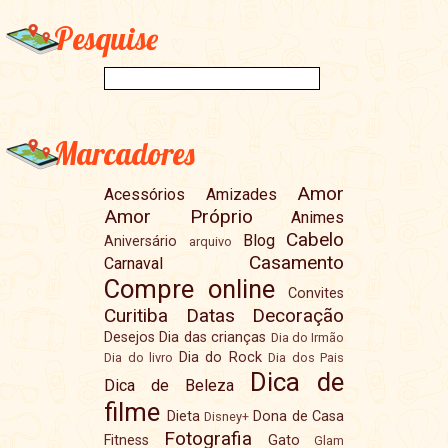
Pesquise
Marcadores
Amor
Acessórios
Amizades
Amor Próprio
Animes
Cabelo
Blog
Aniversário
arquivo
Casamento
Carnaval
Compre online
Convites
Curitiba
Datas
Decoração
Desejos
Dia das crianças
Dia do Irmão
Dia do Rock
Dia do livro
Dia dos Pais
Dica de
Dica de Beleza
filme
Dieta
Dona de Casa
Disney+
Fotografia
Fitness
Gato
Glam