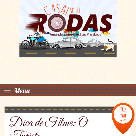
≡
Menu
10
mar
Dica de Filme: O
2017