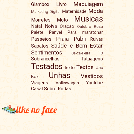
Maquiagem
Glambox
Livro
Moda
Maternidade
Marketing Digital
Musicas
Morretes
Moto
Natal
Noiva
Oração
Outubro Rosa
Palete
Panvel
Para maratonar
Praia
Publi
Passeios
Ruivas
Saúde e Bem Estar
Sapatos
Sentimentos
Sexta-Feira 13
Sobrancelhas
Tatuagens
Testados
Textos
texto
Uau
Unhas
Vestidos
Box
Viagens
Youtube
Volkswagen
Casal Sobre Rodas
like no face