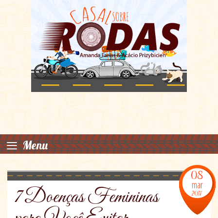
≡
Menu
08
mar
7 Doenças Femininas
2017