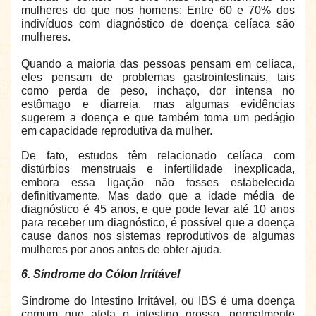
mulheres do que nos homens: Entre 60 e 70% dos
indivíduos com diagnóstico de doença celíaca são
mulheres.
Quando a maioria das pessoas pensam em celíaca,
eles pensam de problemas gastrointestinais, tais
como perda de peso, inchaço, dor intensa no
estômago e diarreia, mas algumas evidências
sugerem a doença e que também toma um pedágio
em capacidade reprodutiva da mulher.
De fato, estudos têm relacionado celíaca com
distúrbios menstruais e infertilidade inexplicada,
embora essa ligação não fosses estabelecida
definitivamente. Mas dado que a idade média de
diagnóstico é 45 anos, e que pode levar até 10 anos
para receber um diagnóstico, é possível que a doença
cause danos nos sistemas reprodutivos de algumas
mulheres por anos antes de obter ajuda.
6. Síndrome do Cólon Irritável
Síndrome do Intestino Irritável, ou IBS é uma doença
comum que afeta o intestino grosso, normalmente