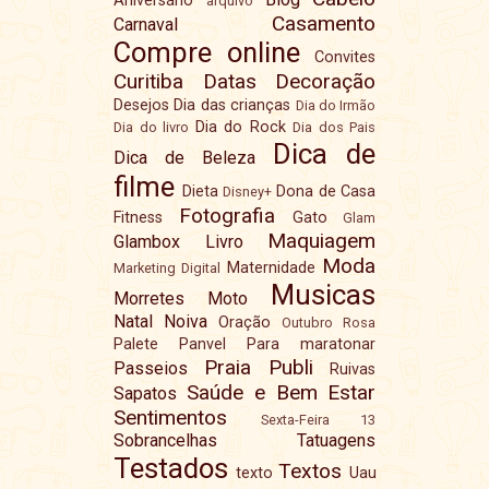
Aniversário
arquivo
Casamento
Carnaval
Compre online
Convites
Curitiba
Datas
Decoração
Desejos
Dia das crianças
Dia do Irmão
Dia do Rock
Dia do livro
Dia dos Pais
Dica de
Dica de Beleza
filme
Dieta
Dona de Casa
Disney+
Fotografia
Fitness
Gato
Glam
Maquiagem
Glambox
Livro
Moda
Maternidade
Marketing Digital
Musicas
Morretes
Moto
Natal
Noiva
Oração
Outubro Rosa
Palete
Panvel
Para maratonar
Praia
Publi
Passeios
Ruivas
Saúde e Bem Estar
Sapatos
Sentimentos
Sexta-Feira 13
Sobrancelhas
Tatuagens
Testados
Textos
texto
Uau