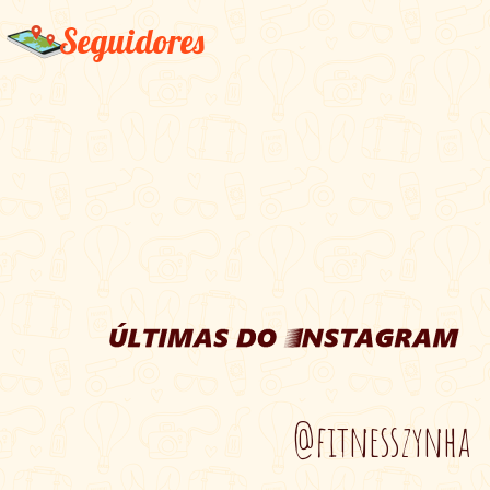
Seguidores
@fitnesszynha