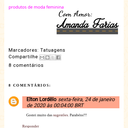
produtos de moda feminina
Marcadores:
Tatuagens
Compartilhe
8 comentários
8 COMENTÁRIOS:
Elton Lordêlo
sexta-feira, 24 de janeiro
de 2020 às 00:04:00 BRT
Gostei muito das
sugestões
. Parabéns!!!
Responder