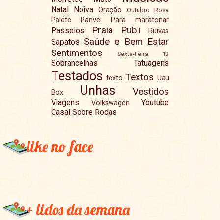
Natal
Noiva
Oração
Outubro Rosa
Palete
Panvel
Para maratonar
Praia
Publi
Passeios
Ruivas
Saúde e Bem Estar
Sapatos
Sentimentos
Sexta-Feira 13
Sobrancelhas
Tatuagens
Testados
Textos
texto
Uau
Unhas
Vestidos
Box
Viagens
Youtube
Volkswagen
Casal Sobre Rodas
like no face
+ lidos da semana