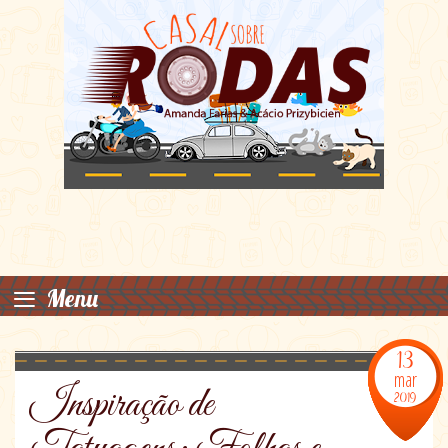
≡
Menu
13
mar
Inspiração de
2019