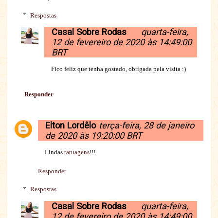
Respostas
Casal Sobre Rodas
quarta-feira,
12 de fevereiro de 2020 às 14:49:00
BRT
Fico feliz que tenha gostado, obrigada pela visita :)
Responder
Elton Lordêlo
terça-feira, 28 de janeiro
de 2020 às 19:20:00 BRT
Lindas
tatuagens
!!!
Responder
Respostas
Casal Sobre Rodas
quarta-feira,
12 de fevereiro de 2020 às 14:49:00