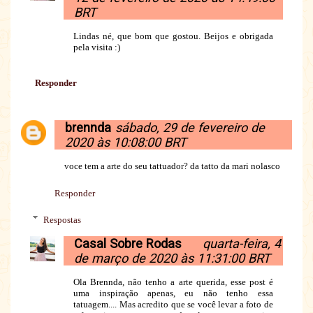
BRT
Lindas né, que bom que gostou. Beijos e obrigada
pela visita :)
Responder
brennda
sábado, 29 de fevereiro de
2020 às 10:08:00 BRT
voce tem a arte do seu tattuador? da tatto da mari nolasco
Responder
Respostas
Casal Sobre Rodas
quarta-feira, 4
de março de 2020 às 11:31:00 BRT
Ola Brennda, não tenho a arte querida, esse post é
uma inspiração apenas, eu não tenho essa
tatuagem.... Mas acredito que se você levar a foto de