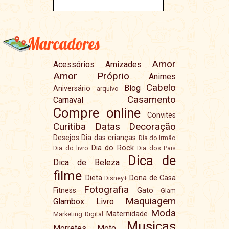
Marcadores
Amor
Acessórios
Amizades
Amor Próprio
Animes
Cabelo
Blog
Aniversário
arquivo
Casamento
Carnaval
Compre online
Convites
Curitiba
Datas
Decoração
Desejos
Dia das crianças
Dia do Irmão
Dia do Rock
Dia do livro
Dia dos Pais
Dica de
Dica de Beleza
filme
Dieta
Dona de Casa
Disney+
Fotografia
Fitness
Gato
Glam
Maquiagem
Glambox
Livro
Moda
Maternidade
Marketing Digital
Musicas
Morretes
Moto