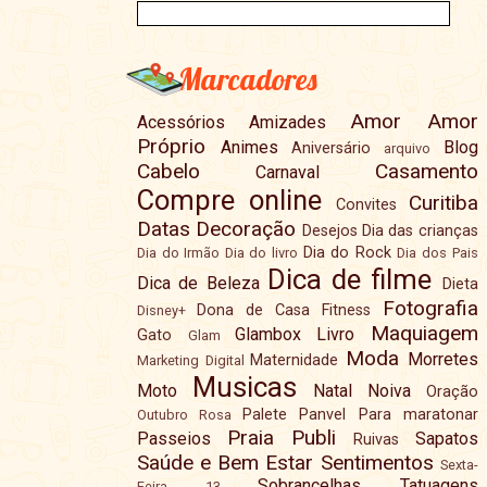
Marcadores
Amor
Amor
Acessórios
Amizades
Próprio
Animes
Blog
Aniversário
arquivo
Cabelo
Casamento
Carnaval
Compre online
Curitiba
Convites
Datas
Decoração
Desejos
Dia das crianças
Dia do Rock
Dia do Irmão
Dia do livro
Dia dos Pais
Dica de filme
Dica de Beleza
Dieta
Fotografia
Dona de Casa
Fitness
Disney+
Maquiagem
Glambox
Livro
Gato
Glam
Moda
Morretes
Maternidade
Marketing Digital
Musicas
Moto
Natal
Noiva
Oração
Palete
Panvel
Para maratonar
Outubro Rosa
Praia
Publi
Passeios
Sapatos
Ruivas
Saúde e Bem Estar
Sentimentos
Sexta-
Sobrancelhas
Tatuagens
Feira 13