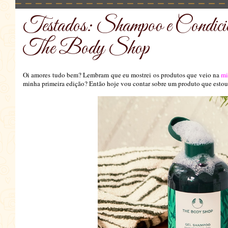
Testados: Shampoo e Condic
The Body Shop
Oi amores tudo bem? Lembram que eu mostrei os produtos que veio na
mi
minha primeira edição? Então hoje vou contar sobre um produto que estou