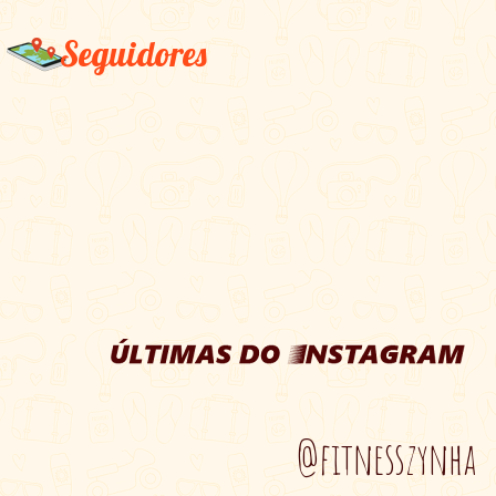
Seguidores
@fitnesszynha