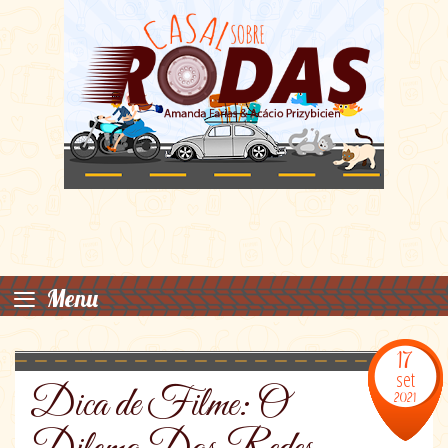
≡
Menu
17
set
Dica de Filme: O
2021