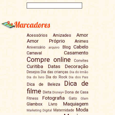
Marcadores
Amor
Acessórios
Amizades
Amor Próprio
Animes
Cabelo
Blog
Aniversário
arquivo
Casamento
Carnaval
Compre online
Convites
Curitiba
Datas
Decoração
Desejos
Dia das crianças
Dia do Irmão
Dia do Rock
Dia do livro
Dia dos Pais
Dica de
Dica de Beleza
filme
Dieta
Dona de Casa
Disney+
Fotografia
Fitness
Gato
Glam
Maquiagem
Glambox
Livro
Moda
Maternidade
Marketing Digital