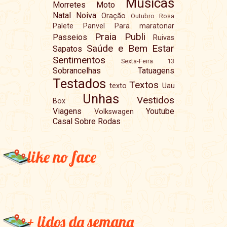
Musicas
Morretes
Moto
Natal
Noiva
Oração
Outubro Rosa
Palete
Panvel
Para maratonar
Praia
Publi
Passeios
Ruivas
Saúde e Bem Estar
Sapatos
Sentimentos
Sexta-Feira 13
Sobrancelhas
Tatuagens
Testados
Textos
texto
Uau
Unhas
Vestidos
Box
Viagens
Youtube
Volkswagen
Casal Sobre Rodas
like no face
+ lidos da semana