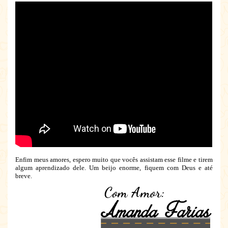
Enfim meus amores, espero muito que vocês assistam esse filme e tirem
algum aprendizado dele. Um beijo enorme, fiquem com Deus e até
breve.