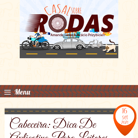
≡
Menu
16
set
Cabeceira: Dica De
2021