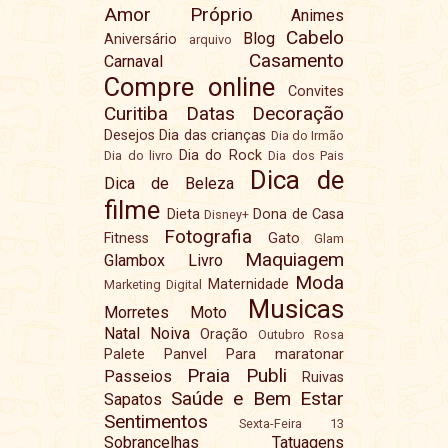
Amor Próprio
Animes
Cabelo
Blog
Aniversário
arquivo
Casamento
Carnaval
Compre online
Convites
Curitiba
Datas
Decoração
Desejos
Dia das crianças
Dia do Irmão
Dia do Rock
Dia do livro
Dia dos Pais
Dica de
Dica de Beleza
filme
Dieta
Dona de Casa
Disney+
Fotografia
Fitness
Gato
Glam
Maquiagem
Glambox
Livro
Moda
Maternidade
Marketing Digital
Musicas
Morretes
Moto
Natal
Noiva
Oração
Outubro Rosa
Palete
Panvel
Para maratonar
Praia
Publi
Passeios
Ruivas
Saúde e Bem Estar
Sapatos
Sentimentos
Sexta-Feira 13
Sobrancelhas
Tatuagens