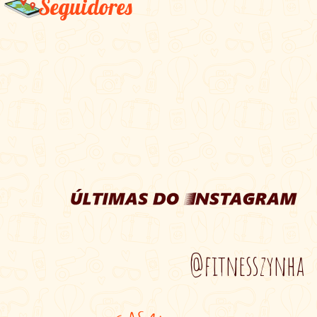
Seguidores
@fitnesszynha