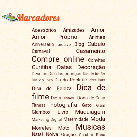
Marcadores
Amor
Acessórios
Amizades
Amor Próprio
Animes
Cabelo
Blog
Aniversário
arquivo
Casamento
Carnaval
Compre online
Convites
Curitiba
Datas
Decoração
Desejos
Dia das crianças
Dia do Irmão
Dia do Rock
Dia do livro
Dia dos Pais
Dica de
Dica de Beleza
filme
Dieta
Dona de Casa
Disney+
Fotografia
Fitness
Gato
Glam
Maquiagem
Glambox
Livro
Moda
Maternidade
Marketing Digital
Musicas
Morretes
Moto
Natal
Noiva
Oração
Outubro Rosa