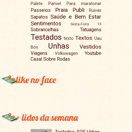
Palete
Panvel
Para maratonar
Praia
Publi
Passeios
Ruivas
Saúde e Bem Estar
Sapatos
Sentimentos
Sexta-Feira 13
Sobrancelhas
Tatuagens
Testados
Textos
texto
Uau
Unhas
Vestidos
Box
Viagens
Youtube
Volkswagen
Casal Sobre Rodas
like no face
+ lidos da semana
Testados: SOS Unhas