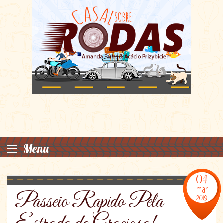
≡
Menu
04
mar
Passeio Rapido Pela
2019