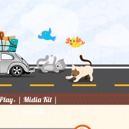
Play
|
Midia Kit
|
▼
Contato