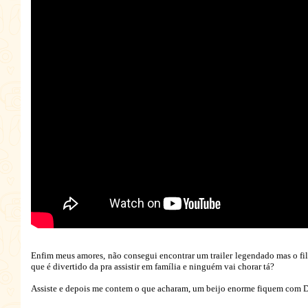
Enfim meus amores, não consegui encontrar um trailer legendado mas o filme
que é divertido da pra assistir em família e ninguém vai chorar tá?
Assiste e depois me contem o que acharam, um beijo enorme fiquem com D