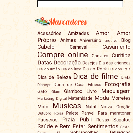
Marcadores
Amor
Amor
Acessórios
Amizades
Próprio
Animes
Blog
Aniversário
arquivo
Cabelo
Casamento
Carnaval
Compre online
Curitiba
Convites
Datas
Decoração
Desejos
Dia das crianças
Dia do Rock
Dia do Irmão
Dia do livro
Dia dos Pais
Dica de filme
Dica de Beleza
Dieta
Fotografia
Dona de Casa
Fitness
Disney+
Maquiagem
Glambox
Livro
Gato
Glam
Moda
Morretes
Maternidade
Marketing Digital
Musicas
Moto
Natal
Noiva
Oração
Palete
Panvel
Para maratonar
Outubro Rosa
Praia
Publi
Passeios
Sapatos
Ruivas
Saúde e Bem Estar
Sentimentos
Sexta-
Sobrancelhas
Tatuagens
Feira 13