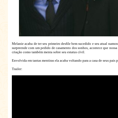
Melanie acaba de ter seu primeiro desfile bem sucedido e seu atual namor
surpreende com um pedido de casamento dos sonhos, acontece que nossa q
criação como também menta sobre seu estatus cívil.
Envolvida em tantas mentiras ela acaba voltando para a casa de seus pais 
Trailer: