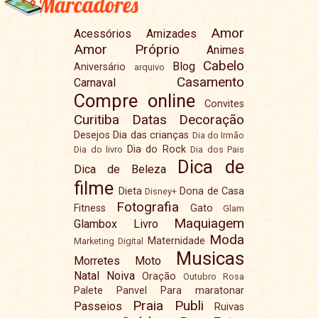
Marcadores
Amor
Acessórios
Amizades
Amor Próprio
Animes
Cabelo
Blog
Aniversário
arquivo
Casamento
Carnaval
Compre online
Convites
Curitiba
Datas
Decoração
Desejos
Dia das crianças
Dia do Irmão
Dia do Rock
Dia do livro
Dia dos Pais
Dica de
Dica de Beleza
filme
Dieta
Dona de Casa
Disney+
Fotografia
Fitness
Gato
Glam
Maquiagem
Glambox
Livro
Moda
Maternidade
Marketing Digital
Musicas
Morretes
Moto
Natal
Noiva
Oração
Outubro Rosa
Palete
Panvel
Para maratonar
Praia
Publi
Passeios
Ruivas