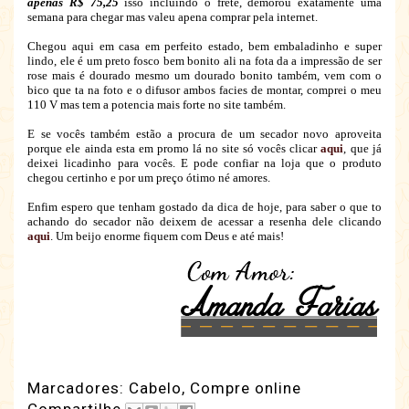
apenas R$ 75,25
isso incluindo o frete, demorou exatamente uma
semana para chegar mas valeu apena comprar pela internet.
Chegou aqui em casa em perfeito estado, bem embaladinho e super
lindo, ele é um preto fosco bem bonito ali na fota da a impressão de ser
rose mais é dourado mesmo um dourado bonito também, vem com o
bico que ta na foto e o difusor ambos facies de montar, comprei o meu
110 V mas tem a potencia mais forte no site também.
E se vocês também estão a procura de um secador novo aproveita
porque ele ainda esta em promo lá no site só vocês clicar
aqui
, que já
deixei licadinho para vocês. E pode confiar na loja que o produto
chegou certinho e por um preço ótimo né amores.
Enfim espero que tenham gostado da dica de hoje, para saber o que to
achando do secador não deixem de acessar a resenha dele clicando
aqui
. Um beijo enorme fiquem com Deus e até mais!
Marcadores:
Cabelo
,
Compre online
Compartilhe