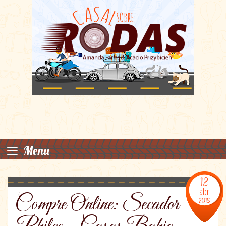
≡
Menu
12
abr
Compre Online: Secador
2018