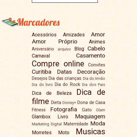
Marcadores
Amor
Acessórios
Amizades
Amor Próprio
Animes
Cabelo
Blog
Aniversário
arquivo
Casamento
Carnaval
Compre online
Convites
Curitiba
Datas
Decoração
Desejos
Dia das crianças
Dia do Irmão
Dia do Rock
Dia do livro
Dia dos Pais
Dica de
Dica de Beleza
filme
Dieta
Dona de Casa
Disney+
Fotografia
Fitness
Gato
Glam
Maquiagem
Glambox
Livro
Moda
Maternidade
Marketing Digital
Musicas
Morretes
Moto