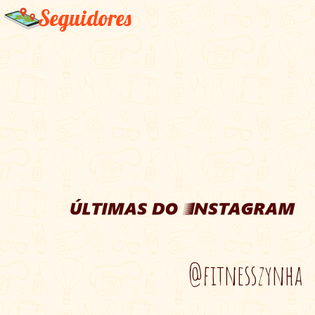
Seguidores
@fitnesszynha