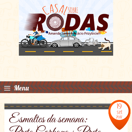
≡
Menu
19
set
Esmaltes da semana:
2017