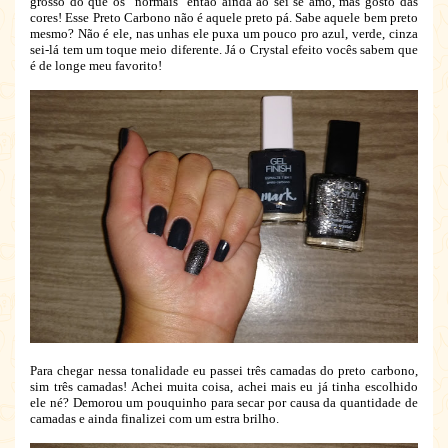
grosso do que os "normais" então ainda ão sei se amo, mas gosto das
cores! Esse Preto Carbono não é aquele preto pá. Sabe aquele bem preto
mesmo? Não é ele, nas unhas ele puxa um pouco pro azul, verde, cinza
sei-lá tem um toque meio diferente. Já o Crystal efeito vocês sabem que
é de longe meu favorito!
Para chegar nessa tonalidade eu passei três camadas do preto carbono,
sim três camadas! Achei muita coisa, achei mais eu já tinha escolhido
ele né? Demorou um pouquinho para secar por causa da quantidade de
camadas e ainda finalizei com um estra brilho.