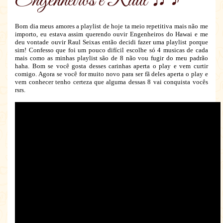
Engenheiros e Raul ♫ ♪
Bom dia meus amores a playlist de hoje ta meio repetitiva mais não me
importo, eu estava assim querendo ouvir Engenheiros do Hawai e me
deu vontade ouvir Raul Seixas então decidi fazer uma playlist porque
sim! Confesso que foi um pouco difícil escolhe só 4 musicas de cada
mais como as minhas playlist são de 8 não vou fugir do meu padrão
haha. Bom se você gosta desses carinhas aperta o play e vem curtir
comigo. Agora se você for muito novo para ser fã deles aperta o play e
vem conhecer tenho certeza que alguma dessas 8 vai conquista vocês
rsrs.