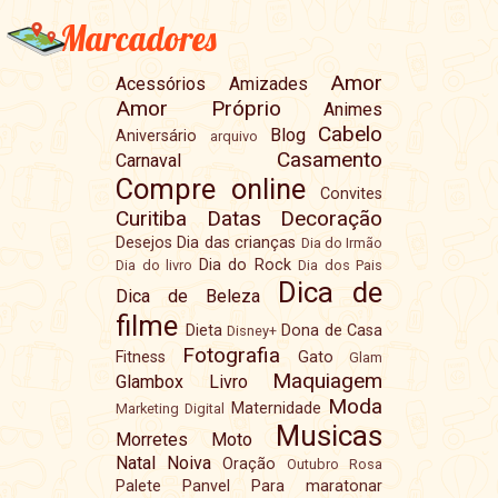
Marcadores
Amor
Acessórios
Amizades
Amor Próprio
Animes
Cabelo
Blog
Aniversário
arquivo
Casamento
Carnaval
Compre online
Convites
Curitiba
Datas
Decoração
Desejos
Dia das crianças
Dia do Irmão
Dia do Rock
Dia do livro
Dia dos Pais
Dica de
Dica de Beleza
filme
Dieta
Dona de Casa
Disney+
Fotografia
Fitness
Gato
Glam
Maquiagem
Glambox
Livro
Moda
Maternidade
Marketing Digital
Musicas
Morretes
Moto
Natal
Noiva
Oração
Outubro Rosa
Palete
Panvel
Para maratonar