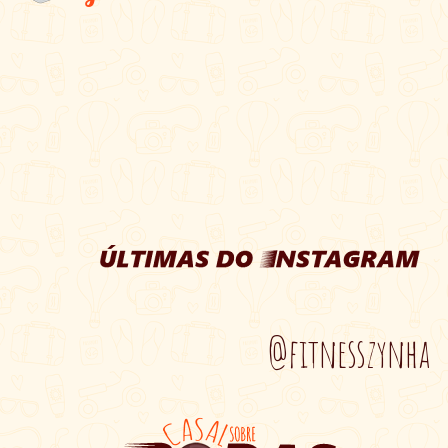
@fitnesszynha