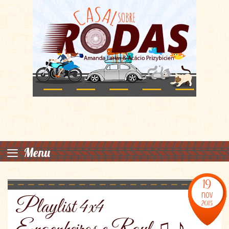
≡
Menu
19
nov
Playlist 4x4
2015