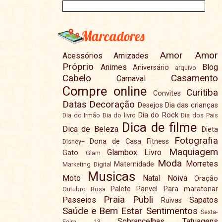
Marcadores
Amor
Amor
Acessórios
Amizades
Próprio
Animes
Blog
Aniversário
arquivo
Cabelo
Casamento
Carnaval
Compre online
Curitiba
Convites
Datas
Decoração
Desejos
Dia das crianças
Dia do Rock
Dia do Irmão
Dia do livro
Dia dos Pais
Dica de filme
Dica de Beleza
Dieta
Fotografia
Dona de Casa
Fitness
Disney+
Maquiagem
Glambox
Livro
Gato
Glam
Moda
Morretes
Maternidade
Marketing Digital
Musicas
Moto
Natal
Noiva
Oração
Palete
Panvel
Para maratonar
Outubro Rosa
Praia
Publi
Passeios
Sapatos
Ruivas
Saúde e Bem Estar
Sentimentos
Sexta-
Sobrancelhas
Tatuagens
Feira 13