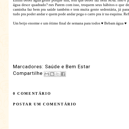
Enfim beber água gente porque sim, tem que beber faz bem MÃE isso é p
água desce quadrado? rsrs Parem com isso, troquem seus hábitos o que de
caminha faz bem pra saúde também e tem muita gente sedentária, já para
tudo pra poder andar e quem pode andar pega o carro pra ir na esquina. Refli
Um beijo enorme e um ótimo final de semana para todos ♥ Bebam água ♥
Marcadores:
Saúde e Bem Estar
Compartilhe
0 COMENTÁRIO
POSTAR UM COMENTÁRIO