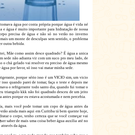
tomava água por conta própria porque água é vida né
 e água é muito importante para hidratação de nossa
corpo precisa de água e não só no verão no inverno
e mais um monte de desculpas sem sentido, o problema
er outra bebida.
tei, Mãe como assim desce quadrado? É água a unica
om sede não adianta vir com um suco pro meu lado, de
smo o chá gelado vai resolver eu preciso de água mesmo
água por favor, só isso vai matar minha sede.
gerante, porque sério isso é um VICIO sim, um vicio
r isso quando parei de tomar, faça o teste e depois me
omava o refrigerante todo santo dia, quando fui tomar o
eu triangulo kkk não foi quadrado desceu de um jeito
a antes porque eu estava acostumada e nem percebia.
da, mais você pode tomar um copo de água antes da
verão ainda mais aqui em Curitiba tá bem quente hoje,
ratar o corpo, tenho certeza que se você começar vai
Quer saber de mais uma coisa beber água auxilia até no
 através da água.