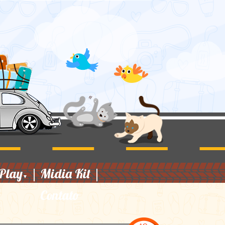
Play
|
Midia Kit
|
▼
Contato