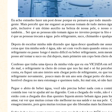
Eu acho estranho fazer um post desse porque eu pensava que todo mundo 
gente. Mais percebi que me enganei as pessoas tomam de tudo menos água
pele, inclusive é um ótimo auxilio na beleza de nossa pele, o nosso 
também.... Sei que as pessoas não tomam água no inverno porque ta frio 
é que as pessoas trocam a água pelo refrigerante, suco, chimarrão e qualqu
Depois de escultar minha mãe dizendo que água desce quadrado me assus
coisa que tira minha sede é água, não sei com vocês mais quando estou c
refrigerante eu passo longe é muito difícil eu beber refrigerante, nem me
posso até tomar u suco ou chá depois, mais primeiro um copo bem cheio de 
Confesso que tinha uma época da minha vida que eu era VICIADA em refri
do mal, o refrigerante ta cheio de coisas que nos faz mal e só fui percebe
conta, eu fiquei um ano inteiro sem chegar perto de refrigerante, eu que t
refrigerante novamente, pouco mais de um ano sem chegar perto ele desc
horrível chegou no meu estomago e queimou tudo, fez mal sim, só não fazi
Pegue o abito de beber água, você não precisa beber nada com a comi
comida isso vai te ajudar até na digestão. Com a chegada do verão, não é 
então com a chegada dos dias quentes fiquem atento bebam água para hid
amar, vai ver que muitas coisas vão melhorar na sua saúde e na sua pele. 
emagrecimento, pois gera muitas toxinas que são liberadas mais facilmente