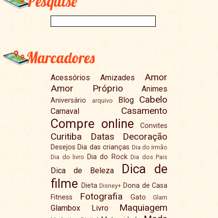
Pesquise
Marcadores
Amor
Acessórios
Amizades
Amor Próprio
Animes
Cabelo
Blog
Aniversário
arquivo
Casamento
Carnaval
Compre online
Convites
Curitiba
Datas
Decoração
Desejos
Dia das crianças
Dia do Irmão
Dia do Rock
Dia do livro
Dia dos Pais
Dica de
Dica de Beleza
filme
Dieta
Dona de Casa
Disney+
Fotografia
Fitness
Gato
Glam
Maquiagem
Glambox
Livro