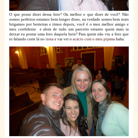
O que posso dizer dessa foto? Ou melhor o que dizer de você? Não
somos perfeitos estamos bem longes disso, na verdade somos bem reais
brigamos por besteiras e rimos depois, você é o meu melhor amigo e
meu confidente e alem de tudo um parceiro entanto quem mais ia
deixar eu postar uma foto daquela hein? Para quem não viu a foto que
to falando corre lá no
insta
e vai ver o
acácio com o meu pijama
haha.