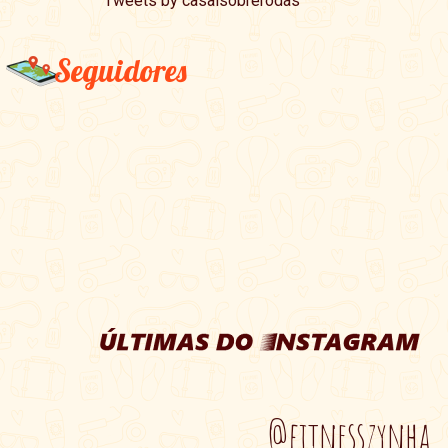
Tweets by casalsobrerodas
Seguidores
@fitnesszynha