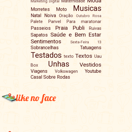
Moda
Maternidade
Marketing Digital
Musicas
Morretes
Moto
Natal
Noiva
Oração
Outubro Rosa
Palete
Panvel
Para maratonar
Praia
Publi
Passeios
Ruivas
Saúde e Bem Estar
Sapatos
Sentimentos
Sexta-Feira 13
Sobrancelhas
Tatuagens
Testados
Textos
texto
Uau
Unhas
Vestidos
Box
Viagens
Youtube
Volkswagen
Casal Sobre Rodas
like no face