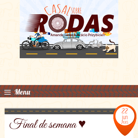
≡
Menu
22
jun
Final de semana ♥
2015