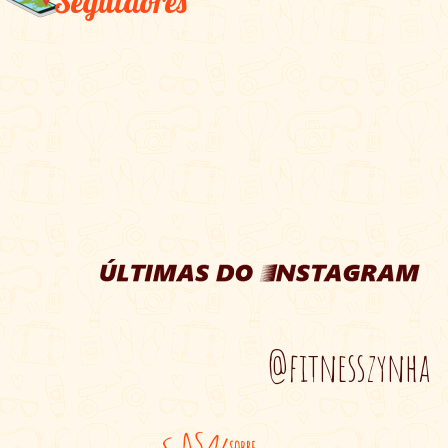
Seguidores
@fitnesszynha