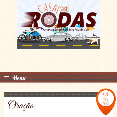
≡
Menu
01
fev
Oração
2015