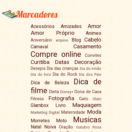
Marcadores
Amor
Acessórios
Amizades
Amor Próprio
Animes
Cabelo
Blog
Aniversário
arquivo
Casamento
Carnaval
Compre online
Convites
Curitiba
Datas
Decoração
Desejos
Dia das crianças
Dia do Irmão
Dia do Rock
Dia do livro
Dia dos Pais
Dica de
Dica de Beleza
filme
Dieta
Dona de Casa
Disney+
Fotografia
Fitness
Gato
Glam
Maquiagem
Glambox
Livro
Moda
Maternidade
Marketing Digital
Musicas
Morretes
Moto
Natal
Noiva
Oração
Outubro Rosa