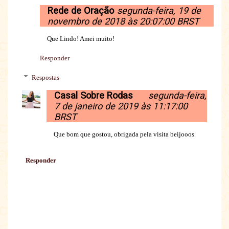
Rede de Oração
segunda-feira, 19 de
novembro de 2018 às 20:07:00 BRST
Que Lindo! Amei muito!
Responder
Respostas
Casal Sobre Rodas
segunda-feira,
7 de janeiro de 2019 às 11:17:00
BRST
Que bom que gostou, obrigada pela visita beijooos
Responder