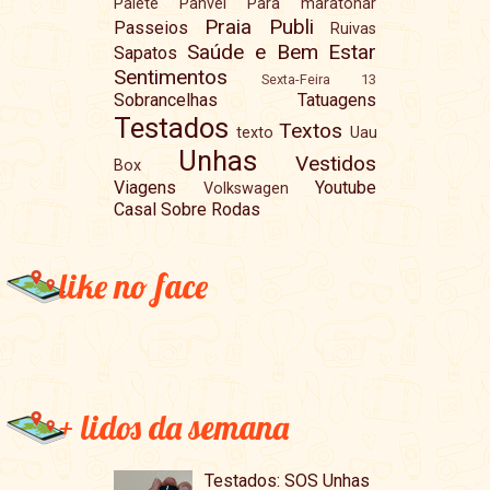
Palete
Panvel
Para maratonar
Praia
Publi
Passeios
Ruivas
Saúde e Bem Estar
Sapatos
Sentimentos
Sexta-Feira 13
Sobrancelhas
Tatuagens
Testados
Textos
texto
Uau
Unhas
Vestidos
Box
Viagens
Youtube
Volkswagen
Casal Sobre Rodas
like no face
+ lidos da semana
Testados: SOS Unhas