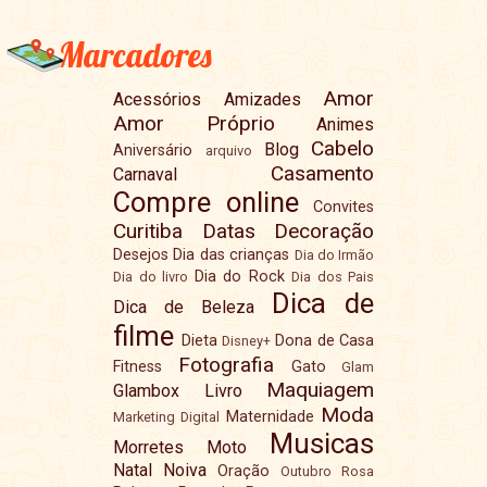
Marcadores
Amor
Acessórios
Amizades
Amor Próprio
Animes
Cabelo
Blog
Aniversário
arquivo
Casamento
Carnaval
Compre online
Convites
Curitiba
Datas
Decoração
Desejos
Dia das crianças
Dia do Irmão
Dia do Rock
Dia do livro
Dia dos Pais
Dica de
Dica de Beleza
filme
Dieta
Dona de Casa
Disney+
Fotografia
Fitness
Gato
Glam
Maquiagem
Glambox
Livro
Moda
Maternidade
Marketing Digital
Musicas
Morretes
Moto
Natal
Noiva
Oração
Outubro Rosa