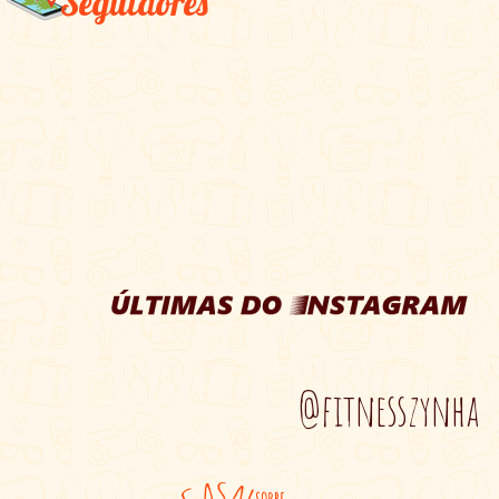
Seguidores
@fitnesszynha