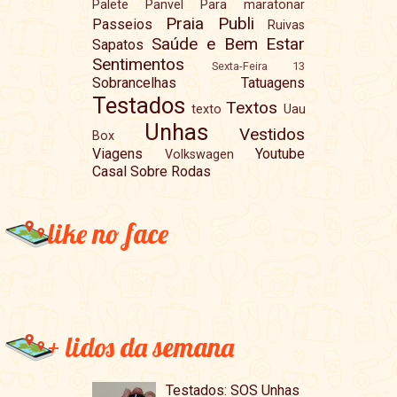
Palete
Panvel
Para maratonar
Praia
Publi
Passeios
Ruivas
Saúde e Bem Estar
Sapatos
Sentimentos
Sexta-Feira 13
Sobrancelhas
Tatuagens
Testados
Textos
texto
Uau
Unhas
Vestidos
Box
Viagens
Youtube
Volkswagen
Casal Sobre Rodas
like no face
+ lidos da semana
Testados: SOS Unhas