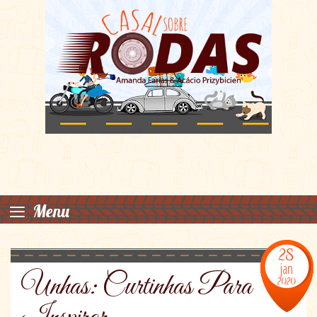
≡
Menu
28
jan
Unhas: Curtinhas Para
2020