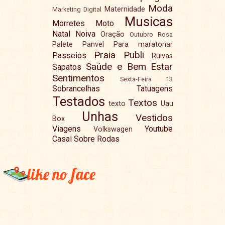
Moda
Maternidade
Marketing Digital
Musicas
Morretes
Moto
Natal
Noiva
Oração
Outubro Rosa
Palete
Panvel
Para maratonar
Praia
Publi
Passeios
Ruivas
Saúde e Bem Estar
Sapatos
Sentimentos
Sexta-Feira 13
Sobrancelhas
Tatuagens
Testados
Textos
texto
Uau
Unhas
Vestidos
Box
Viagens
Youtube
Volkswagen
Casal Sobre Rodas
like no face