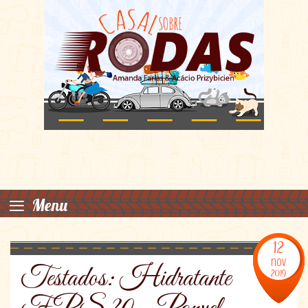
≡
Menu
12
nov
Testados: Hidratante
2019