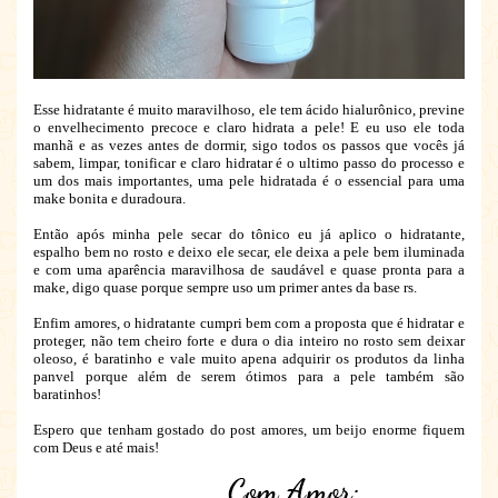
Esse hidratante é muito maravilhoso, ele tem ácido hialurônico, previne
o envelhecimento precoce e claro hidrata a pele! E eu uso ele toda
manhã e as vezes antes de dormir, sigo todos os passos que vocês já
sabem, limpar, tonificar e claro hidratar é o ultimo passo do processo e
um dos mais importantes, uma pele hidratada é o essencial para uma
make bonita e duradoura.
Então após minha pele secar do tônico eu já aplico o hidratante,
espalho bem no rosto e deixo ele secar, ele deixa a pele bem iluminada
e com uma aparência maravilhosa de saudável e quase pronta para a
make, digo quase porque sempre uso um primer antes da base rs.
Enfim amores, o hidratante cumpri bem com a proposta que é hidratar e
proteger, não tem cheiro forte e dura o dia inteiro no rosto sem deixar
oleoso, é baratinho e vale muito apena adquirir os produtos da linha
panvel porque além de serem ótimos para a pele também são
baratinhos!
Espero que tenham gostado do post amores, um beijo enorme fiquem
com Deus e até mais!