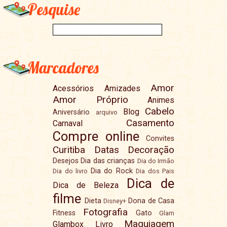
Pesquise
Marcadores
Amor
Acessórios
Amizades
Amor Próprio
Animes
Cabelo
Blog
Aniversário
arquivo
Casamento
Carnaval
Compre online
Convites
Curitiba
Datas
Decoração
Desejos
Dia das crianças
Dia do Irmão
Dia do Rock
Dia do livro
Dia dos Pais
Dica de
Dica de Beleza
filme
Dieta
Dona de Casa
Disney+
Fotografia
Fitness
Gato
Glam
Maquiagem
Glambox
Livro