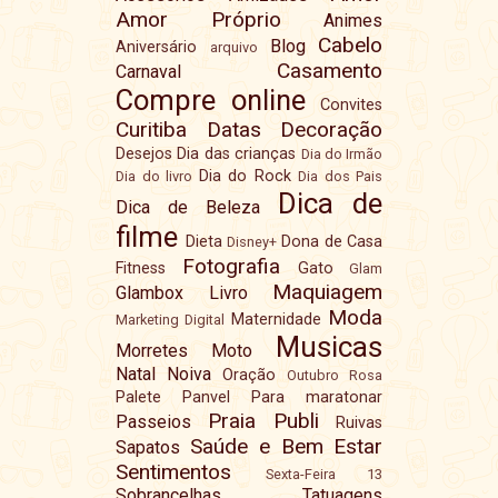
Amor Próprio
Animes
Cabelo
Blog
Aniversário
arquivo
Casamento
Carnaval
Compre online
Convites
Curitiba
Datas
Decoração
Desejos
Dia das crianças
Dia do Irmão
Dia do Rock
Dia do livro
Dia dos Pais
Dica de
Dica de Beleza
filme
Dieta
Dona de Casa
Disney+
Fotografia
Fitness
Gato
Glam
Maquiagem
Glambox
Livro
Moda
Maternidade
Marketing Digital
Musicas
Morretes
Moto
Natal
Noiva
Oração
Outubro Rosa
Palete
Panvel
Para maratonar
Praia
Publi
Passeios
Ruivas
Saúde e Bem Estar
Sapatos
Sentimentos
Sexta-Feira 13
Sobrancelhas
Tatuagens