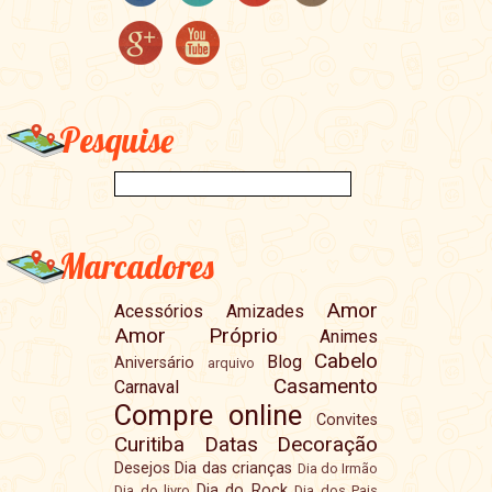
Pesquise
Marcadores
Amor
Acessórios
Amizades
Amor Próprio
Animes
Cabelo
Blog
Aniversário
arquivo
Casamento
Carnaval
Compre online
Convites
Curitiba
Datas
Decoração
Desejos
Dia das crianças
Dia do Irmão
Dia do Rock
Dia do livro
Dia dos Pais