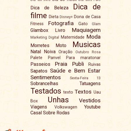
Dica de
Dica de Beleza
filme
Dieta
Dona de Casa
Disney+
Fotografia
Fitness
Gato
Glam
Maquiagem
Glambox
Livro
Moda
Maternidade
Marketing Digital
Musicas
Morretes
Moto
Natal
Noiva
Oração
Outubro Rosa
Palete
Panvel
Para maratonar
Praia
Publi
Passeios
Ruivas
Saúde e Bem Estar
Sapatos
Sentimentos
Sexta-Feira 13
Sobrancelhas
Tatuagens
Testados
Textos
texto
Uau
Unhas
Vestidos
Box
Viagens
Youtube
Volkswagen
Casal Sobre Rodas