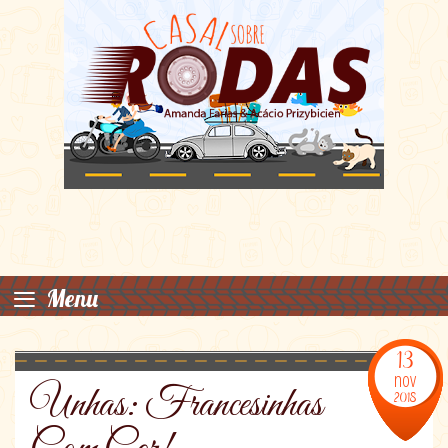
≡
Menu
13
nov
Unhas: Francesinhas
2018