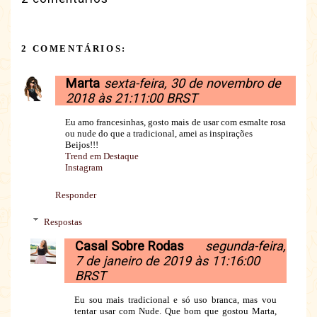
2 COMENTÁRIOS:
Marta
sexta-feira, 30 de novembro de
2018 às 21:11:00 BRST
Eu amo francesinhas, gosto mais de usar com esmalte rosa
ou nude do que a tradicional, amei as inspirações
Beijos!!!
Trend em Destaque
Instagram
Responder
Respostas
Casal Sobre Rodas
segunda-feira,
7 de janeiro de 2019 às 11:16:00
BRST
Eu sou mais tradicional e só uso branca, mas vou
tentar usar com Nude. Que bom que gostou Marta,