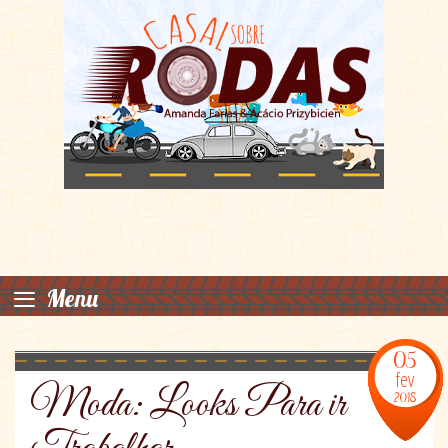
≡
Menu
05
fev
Moda: Looks Para ir
2018