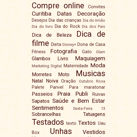
Compre online
Convites
Curitiba
Datas
Decoração
Desejos
Dia das crianças
Dia do Irmão
Dia do Rock
Dia do livro
Dia dos Pais
Dica de
Dica de Beleza
filme
Dieta
Dona de Casa
Disney+
Fotografia
Fitness
Gato
Glam
Maquiagem
Glambox
Livro
Moda
Maternidade
Marketing Digital
Musicas
Morretes
Moto
Natal
Noiva
Oração
Outubro Rosa
Palete
Panvel
Para maratonar
Praia
Publi
Passeios
Ruivas
Saúde e Bem Estar
Sapatos
Sentimentos
Sexta-Feira 13
Sobrancelhas
Tatuagens
Testados
Textos
texto
Uau
Unhas
Vestidos
Box