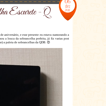
06
dez
ha Escurete - Q
2017
de aniversário, e esse presente eu estava namorando a
 a louca da sobrancelha perfeita, já fiz varias post
ar) a paleta de sobrancelhas da QDB. 😍