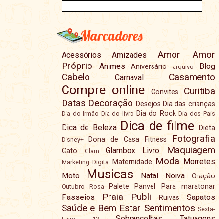
Marcadores
Amor
Amor
Acessórios
Amizades
Próprio
Animes
Blog
Aniversário
arquivo
Cabelo
Casamento
Carnaval
Compre online
Curitiba
Convites
Datas
Decoração
Desejos
Dia das crianças
Dia do Rock
Dia do Irmão
Dia do livro
Dia dos Pais
Dica de filme
Dica de Beleza
Dieta
Fotografia
Dona de Casa
Fitness
Disney+
Maquiagem
Glambox
Livro
Gato
Glam
Moda
Morretes
Maternidade
Marketing Digital
Musicas
Moto
Natal
Noiva
Oração
Palete
Panvel
Para maratonar
Outubro Rosa
Praia
Publi
Passeios
Sapatos
Ruivas
Saúde e Bem Estar
Sentimentos
Sexta-
Sobrancelhas
Tatuagens
Feira 13