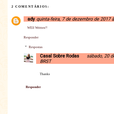
2 COMENTÁRIOS:
ady
quinta-feira, 7 de dezembro de 2017 
WEll Written!!
Responder
Respostas
Casal Sobre Rodas
sábado, 20 d
BRST
Thanks
Responder