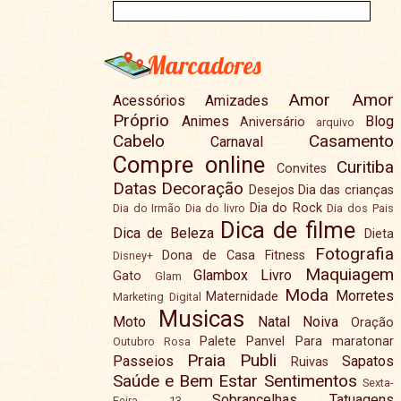
Marcadores
Amor
Amor
Acessórios
Amizades
Próprio
Animes
Blog
Aniversário
arquivo
Cabelo
Casamento
Carnaval
Compre online
Curitiba
Convites
Datas
Decoração
Desejos
Dia das crianças
Dia do Rock
Dia do Irmão
Dia do livro
Dia dos Pais
Dica de filme
Dica de Beleza
Dieta
Fotografia
Dona de Casa
Fitness
Disney+
Maquiagem
Glambox
Livro
Gato
Glam
Moda
Morretes
Maternidade
Marketing Digital
Musicas
Moto
Natal
Noiva
Oração
Palete
Panvel
Para maratonar
Outubro Rosa
Praia
Publi
Passeios
Sapatos
Ruivas
Saúde e Bem Estar
Sentimentos
Sexta-
Sobrancelhas
Tatuagens
Feira 13