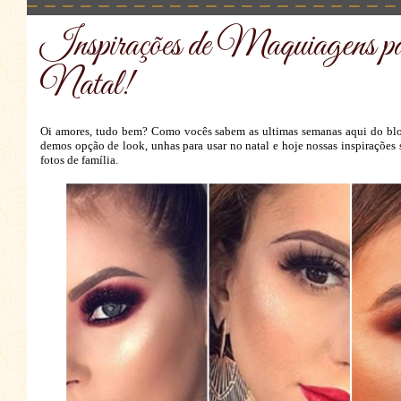
Inspirações de Maquiagens par
Natal!
Oi amores, tudo bem? Como vocês sabem as ultimas semanas aqui do blog s
demos opção de look, unhas para usar no natal e hoje nossas inspirações
fotos de família.