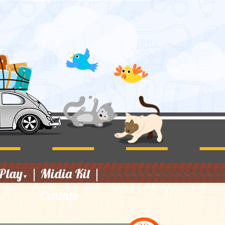
Play
|
Midia Kit
|
▼
Contato