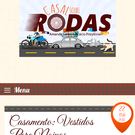
≡
Menu
22
mai
Casamento: Vestidos
2017