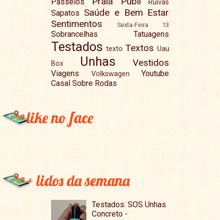
Praia
Publi
Passeios
Ruivas
Saúde e Bem Estar
Sapatos
Sentimentos
Sexta-Feira 13
Sobrancelhas
Tatuagens
Testados
Textos
texto
Uau
Unhas
Vestidos
Box
Viagens
Youtube
Volkswagen
Casal Sobre Rodas
like no face
+ lidos da semana
Testados: SOS Unhas
Concreto -