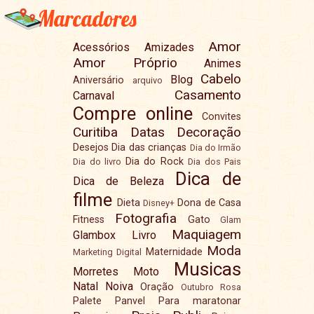
Marcadores
Amor
Acessórios
Amizades
Amor Próprio
Animes
Cabelo
Blog
Aniversário
arquivo
Casamento
Carnaval
Compre online
Convites
Curitiba
Datas
Decoração
Desejos
Dia das crianças
Dia do Irmão
Dia do Rock
Dia do livro
Dia dos Pais
Dica de
Dica de Beleza
filme
Dieta
Dona de Casa
Disney+
Fotografia
Fitness
Gato
Glam
Maquiagem
Glambox
Livro
Moda
Maternidade
Marketing Digital
Musicas
Morretes
Moto
Natal
Noiva
Oração
Outubro Rosa
Palete
Panvel
Para maratonar