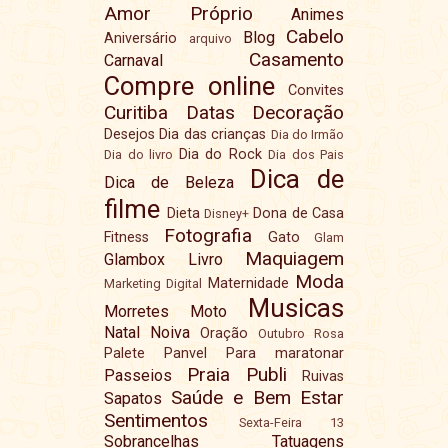
Amor Próprio
Animes
Cabelo
Blog
Aniversário
arquivo
Casamento
Carnaval
Compre online
Convites
Curitiba
Datas
Decoração
Desejos
Dia das crianças
Dia do Irmão
Dia do Rock
Dia do livro
Dia dos Pais
Dica de
Dica de Beleza
filme
Dieta
Dona de Casa
Disney+
Fotografia
Fitness
Gato
Glam
Maquiagem
Glambox
Livro
Moda
Maternidade
Marketing Digital
Musicas
Morretes
Moto
Natal
Noiva
Oração
Outubro Rosa
Palete
Panvel
Para maratonar
Praia
Publi
Passeios
Ruivas
Saúde e Bem Estar
Sapatos
Sentimentos
Sexta-Feira 13
Sobrancelhas
Tatuagens