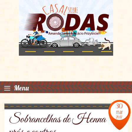
≡
Menu
30
mar
Sobrancelhas de Henna
2017