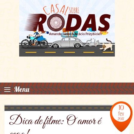
≡
Menu
10
fev
Dica de filme: O amor é
2017