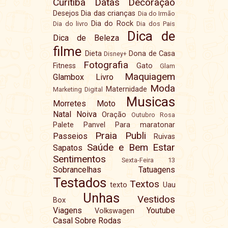
Curitiba
Datas
Decoração
Desejos
Dia das crianças
Dia do Irmão
Dia do Rock
Dia do livro
Dia dos Pais
Dica de
Dica de Beleza
filme
Dieta
Dona de Casa
Disney+
Fotografia
Fitness
Gato
Glam
Maquiagem
Glambox
Livro
Moda
Maternidade
Marketing Digital
Musicas
Morretes
Moto
Natal
Noiva
Oração
Outubro Rosa
Palete
Panvel
Para maratonar
Praia
Publi
Passeios
Ruivas
Saúde e Bem Estar
Sapatos
Sentimentos
Sexta-Feira 13
Sobrancelhas
Tatuagens
Testados
Textos
texto
Uau
Unhas
Vestidos
Box
Viagens
Youtube
Volkswagen
Casal Sobre Rodas