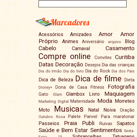
Marcadores
Amor
Amor
Acessórios
Amizades
Próprio
Animes
Blog
Aniversário
arquivo
Cabelo
Casamento
Carnaval
Compre online
Curitiba
Convites
Datas
Decoração
Desejos
Dia das crianças
Dia do Rock
Dia do Irmão
Dia do livro
Dia dos Pais
Dica de filme
Dica de Beleza
Dieta
Fotografia
Dona de Casa
Fitness
Disney+
Maquiagem
Glambox
Livro
Gato
Glam
Moda
Morretes
Maternidade
Marketing Digital
Musicas
Moto
Natal
Noiva
Oração
Palete
Panvel
Para maratonar
Outubro Rosa
Praia
Publi
Passeios
Sapatos
Ruivas
Saúde e Bem Estar
Sentimentos
Sexta-
Sobrancelhas
Tatuagens
Feira 13