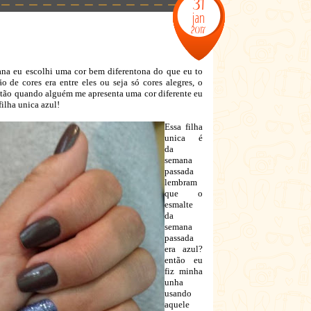
31
jan
2017
na eu escolhi uma cor bem diferentona do que eu to
de cores era entre eles ou seja só cores alegres, o
então quando alguém me apresenta uma cor diferente eu
filha unica azul!
Essa filha
unica é
da
semana
passada
lembram
que o
esmalte
da
semana
passada
era azul?
então eu
fiz minha
unha
usando
aquele