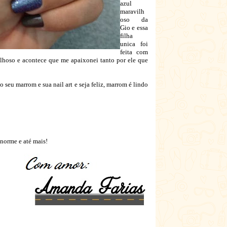
azul
maravilh
oso da
Gio e essa
filha
unica foi
feita com
hoso e acontece que me apaixonei tanto por ele que
eu marrom e sua nail art e seja feliz, marrom é lindo
enorme e até mais!