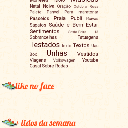
Morretes
Moto
Natal
Noiva
Oração
Outubro Rosa
Palete
Panvel
Para maratonar
Praia
Publi
Passeios
Ruivas
Saúde e Bem Estar
Sapatos
Sentimentos
Sexta-Feira 13
Sobrancelhas
Tatuagens
Testados
Textos
texto
Uau
Unhas
Vestidos
Box
Viagens
Youtube
Volkswagen
Casal Sobre Rodas
like no face
+ lidos da semana