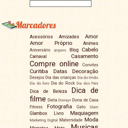
Marcadores
Amor
Acessórios
Amizades
Amor Próprio
Animes
Cabelo
Blog
Aniversário
arquivo
Casamento
Carnaval
Compre online
Convites
Curitiba
Datas
Decoração
Desejos
Dia das crianças
Dia do Irmão
Dia do Rock
Dia do livro
Dia dos Pais
Dica de
Dica de Beleza
filme
Dieta
Dona de Casa
Disney+
Fotografia
Fitness
Gato
Glam
Maquiagem
Glambox
Livro
Moda
Maternidade
Marketing Digital
Musicas