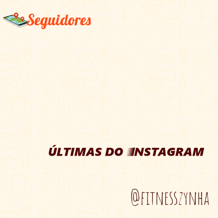
Seguidores
@fitnesszynha