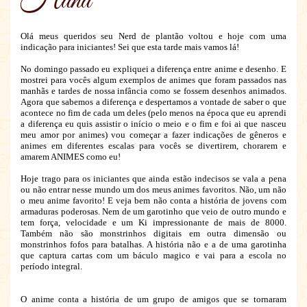
Hana
Olá meus queridos seu Nerd de plantão voltou e hoje com uma
indicação para iniciantes! Sei que esta tarde mais vamos lá!
No domingo passado eu expliquei a diferença entre anime e desenho. E
mostrei para vocês algum exemplos de animes que foram passados nas
manhãs e tardes de nossa infância como se fossem desenhos animados.
Agora que sabemos a diferença e despertamos a vontade de saber o que
acontece no fim de cada um deles (pelo menos na época que eu aprendi
a diferença eu quis assistir o início o meio e o fim e foi ai que nasceu
meu amor por animes) vou começar a fazer indicações de gêneros e
animes em diferentes escalas para vocês se divertirem, chorarem e
amarem ANIMES como eu!
Hoje trago para os iniciantes que ainda estão indecisos se vala a pena
ou não entrar nesse mundo um dos meus animes favoritos. Não, um não
o meu anime favorito! E veja bem não conta a história de jovens com
armaduras poderosas. Nem de um garotinho que veio de outro mundo e
tem força, velocidade e um Ki impressionante de mais de 8000.
Também não são monstrinhos digitais em outra dimensão ou
monstrinhos fofos para batalhas. A história não e a de uma garotinha
que captura cartas com um báculo magico e vai para a escola no
período integral.
O anime conta a história de um grupo de amigos que se tornaram