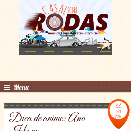
≡
Menu
22
jan
Dica de anime: Ano
2017