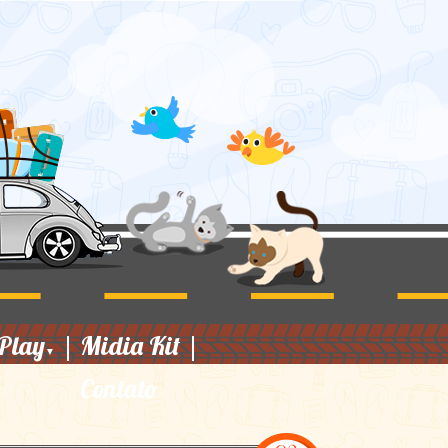
Play
|
Midia Kit
|
▼
Contato