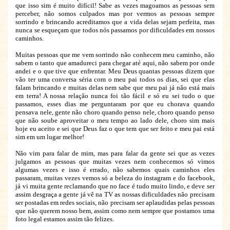
que isso sim é muito difícil! Sabe as vezes magoamos as pessoas sem
perceber, não somos culpados mas por vermos as pessoas sempre
sorrindo e brincando acreditamos que a vida delas sejam perfeita, mas
nunca se esqueçam que todos nós passamos por dificuldades em nossos
caminhos.
Muitas pessoas que me vem sorrindo não conhecem meu caminho, não
sabem o tanto que amadureci para chegar até aqui, não sabem por onde
andei e o que tive que enfrentar. Meu Deus quantas pessoas dizem que
vão ter uma conversa séria com o meu pai todos os dias, sei que elas
falam brincando e muitas delas nem sabe que meu pai já não está mais
em terra! A nossa relação nunca foi tão fácil e só eu sei tudo o que
passamos, esses dias me perguntaram por que eu chorava quando
pensava nele, gente não choro quando penso nele, choro quando penso
que não soube aproveitar o meu tempo ao lado dele, choro sim mais
hoje eu aceito e sei que Deus faz o que tem que ser feito e meu pai está
sim em um lugar melhor!
Não vim para falar de mim, mas para falar da gente sei que as vezes
julgamos as pessoas que muitas vezes nem conhecemos só vimos
algumas vezes e isso é errado, não sabemos quais caminhos eles
passaram, muitas vezes vemos só a beleza do instagram e do facebook,
já vi muita gente reclamando que no face é tudo muito lindo, e deve ser
assim desgraça a gente já vê na TV as nossas dificuldades não precisam
ser postadas em redes sociais, não precisam ser aplaudidas pelas pessoas
que não querem nosso bem, assim como nem sempre que postamos uma
foto legal estamos assim tão felizes.