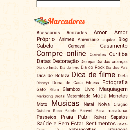
Marcadores
Amor
Amor
Acessórios
Amizades
Próprio
Animes
Blog
Aniversário
arquivo
Cabelo
Casamento
Carnaval
Compre online
Curitiba
Convites
Datas
Decoração
Desejos
Dia das crianças
Dia do Rock
Dia do Irmão
Dia do livro
Dia dos Pais
Dica de filme
Dica de Beleza
Dieta
Fotografia
Dona de Casa
Fitness
Disney+
Maquiagem
Glambox
Livro
Gato
Glam
Moda
Morretes
Maternidade
Marketing Digital
Musicas
Moto
Natal
Noiva
Oração
Palete
Panvel
Para maratonar
Outubro Rosa
Praia
Publi
Passeios
Sapatos
Ruivas
Saúde e Bem Estar
Sentimentos
Sexta-
Sobrancelhas
Tatuagens
Feira 13