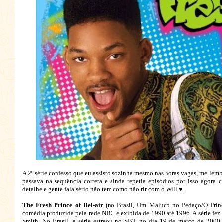
A 2º série confesso que eu assisto sozinha mesmo nas horas vagas, me lemb
passava na sequência correta e ainda repetia episódios por isso agora 
detalhe e gente fala sério não tem como não rir com o Will ♥.
The Fresh Prince of Bel-air
(no Brasil, Um Maluco no Pedaço/O Prínci
comédia produzida pela rede NBC e exibida de 1990 até 1996. A série fez m
Smith. No Brasil, a série estreou no SBT no dia 19 de março de 2000. 