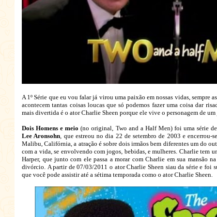
A 1º Série que eu vou falar já virou uma paixão em nossas vidas, sempre as
acontecem tantas coisas loucas que só podemos fazer uma coisa dar risa
mais divertida é o ator
Charlie Sheen porque ele vive o personagem de um 
Dois Homens e meio
(no original, Two and a Half Men) foi uma série de
Lee Aronsohn
, que estreou no dia 22 de setembro de 2003 e encerrou-se
Malibu, Califórnia, a atração é sobre dois irmãos bem diferentes um do ou
com a vida, se envolvendo com jogos, bebidas, e mulheres. Charlie tem u
Harper, que junto com ele passa a morar com Charlie em sua mansão na 
divórcio.
A partir de 07/03/2011 o ator Charlie Sheen siau da série e foi
que você pode assistir até a sétima temporada como o ator Charlie Sheen.