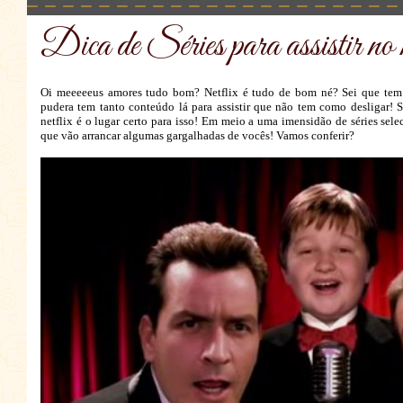
Dica de Séries para assistir no n
Oi meeeeeus amores tudo bom? Netflix é tudo de bom né? Sei que tem 
pudera tem tanto conteúdo lá para assistir que não tem como desligar! S
netflix é o lugar certo para isso! Em meio a uma imensidão de séries sel
que vão arrancar algumas gargalhadas de vocês! Vamos conferir?