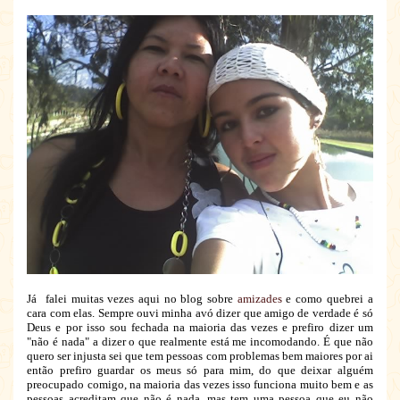
Já falei muitas vezes aqui no blog sobre
amizades
e como quebrei a
cara com elas. Sempre ouvi minha avó dizer que amigo de verdade é só
Deus e por isso sou fechada na maioria das vezes e prefiro dizer um
"não é nada" a dizer o que realmente está me incomodando. É que não
quero ser injusta sei que tem pessoas com problemas bem maiores por ai
então prefiro guardar os meus só para mim, do que deixar alguém
preocupado comigo, na maioria das vezes isso funciona muito bem e as
pessoas acreditam que não é nada, mas tem uma pessoa que eu não