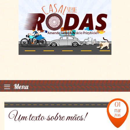
≡
Menu
01
mar
Um texto sobre mães!
2016