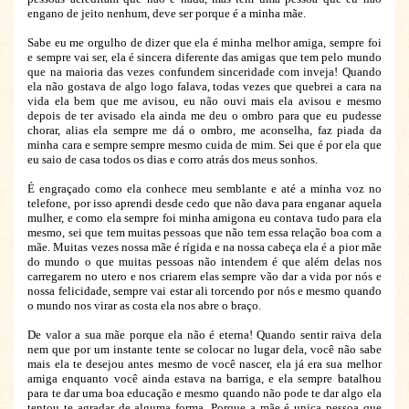
engano de jeito nenhum, deve ser porque é a minha mãe.
Sabe eu me orgulho de dizer que ela é minha melhor amiga, sempre foi
e sempre vai ser, ela é sincera diferente das amigas que tem pelo mundo
que na maioria das vezes confundem sinceridade com inveja! Quando
ela não gostava de algo logo falava, todas vezes que quebrei a cara na
vida ela bem que me avisou, eu não ouvi mais ela avisou e mesmo
depois de ter avisado ela ainda me deu o ombro para que eu pudesse
chorar, alias ela sempre me dá o ombro, me aconselha, faz piada da
minha cara e sempre sempre mesmo cuida de mim. Sei que é por ela que
eu saio de casa todos os dias e corro atrás dos meus sonhos.
É engraçado como ela conhece meu semblante e até a minha voz no
telefone, por isso aprendi desde cedo que não dava para enganar aquela
mulher, e como ela sempre foi minha amigona eu contava tudo para ela
mesmo, sei que tem muitas pessoas que não tem essa relação boa com a
mãe. Muitas vezes nossa mãe é rígida e na nossa cabeça ela é a pior mãe
do mundo o que muitas pessoas não intendem é que além delas nos
carregarem no utero e nos criarem elas sempre vão dar a vida por nós e
nossa felicidade, sempre vai estar ali torcendo por nós e mesmo quando
o mundo nos virar as costa ela nos abre o braço.
De valor a sua mãe porque ela não é eterna! Quando sentir raiva dela
nem que por um instante tente se colocar no lugar dela, você não sabe
mais ela te desejou antes mesmo de você nascer, ela já era sua melhor
amiga enquanto você ainda estava na barriga, e ela sempre batalhou
para te dar uma boa educação e mesmo quando não pode te dar algo ela
tentou te agradar de alguma forma. Porque a mãe é unica pessoa que