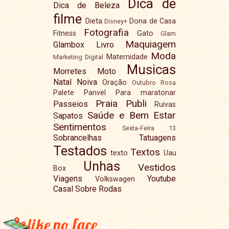
Dica de
Dica de Beleza
filme
Dieta
Dona de Casa
Disney+
Fotografia
Fitness
Gato
Glam
Maquiagem
Glambox
Livro
Moda
Maternidade
Marketing Digital
Musicas
Morretes
Moto
Natal
Noiva
Oração
Outubro Rosa
Palete
Panvel
Para maratonar
Praia
Publi
Passeios
Ruivas
Saúde e Bem Estar
Sapatos
Sentimentos
Sexta-Feira 13
Sobrancelhas
Tatuagens
Testados
Textos
texto
Uau
Unhas
Vestidos
Box
Viagens
Youtube
Volkswagen
Casal Sobre Rodas
like no face