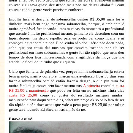
horas então São Pedro decidiu que eu não merecia ir e resolveu mandar
chuvaa e eu tava quase desistindo mais não me deixei abalar fui com
chuva e tudo e gente vocês precisam conhecer.
Escolhi fazer o designer de sobrancelha custou R$ 35,00 mais foi o
dinheiro mais bem pago por uma sobrancelha, porque, o ambiente é
muito agradável fica tocando umas musicas do momento a profissional
que atende é muito profissional mesmo, primeiro ela desenhou com um
lápis, depois me deu o espelho para eu poder ver como ficaria, e ai
começou a tirar com a pinça. E adivinha não doeu sério não doeu nada,
acho que por causa das musicas que estavam tocando, por ela ser
profissional em fazer sobrancelhas e gente foi tão rápido que nem deu
tempo de doer fica impressionada com a agilidade da moça que me
atendeu e ficou do jeitinho que eu queria.
Claro que foi feita de primeira vez porque minha sobrancelha já estava
bem grande, mais o correto é marcar uma avaliação ficar 30 dias sem
fazer a sobrancelha para só então fazer o design, o que pra mim foi
muito fácil eu já estava sem fazer mesmo rsrs.
A primeira
consulta
custa
R$ 35,00
a
manutenção
que pode ser feita em no máximo trinta dias
custa R$ 25,00
como eu gostei do resultado marquei minha
manutenção para daqui vinte dias, achei um preço ok só pelo fato de ser
tão rápido e não doer achei que vale a pena pagar R$ 25,00 por mês e
gente tava tocando Ed Sheeran rsrs ai não da né.
Estava assim!