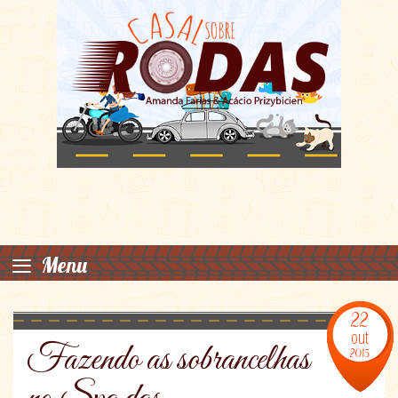
≡
Menu
22
out
Fazendo as sobrancelhas
2015