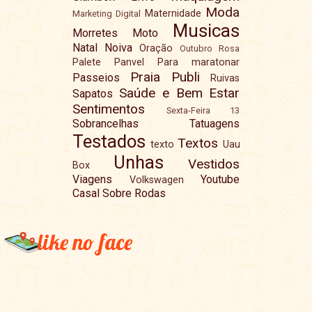
Moda
Maternidade
Marketing Digital
Musicas
Morretes
Moto
Natal
Noiva
Oração
Outubro Rosa
Palete
Panvel
Para maratonar
Praia
Publi
Passeios
Ruivas
Saúde e Bem Estar
Sapatos
Sentimentos
Sexta-Feira 13
Sobrancelhas
Tatuagens
Testados
Textos
texto
Uau
Unhas
Vestidos
Box
Viagens
Youtube
Volkswagen
Casal Sobre Rodas
like no face