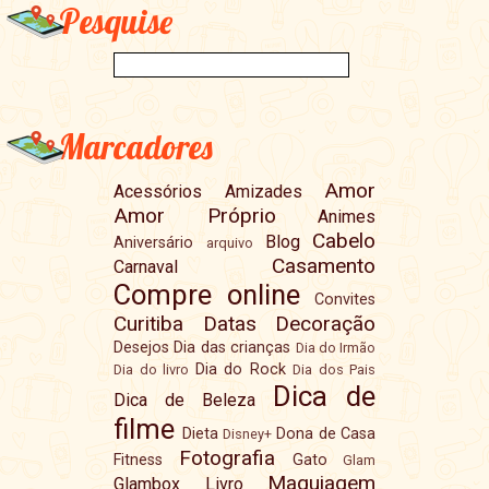
Pesquise
Marcadores
Amor
Acessórios
Amizades
Amor Próprio
Animes
Cabelo
Blog
Aniversário
arquivo
Casamento
Carnaval
Compre online
Convites
Curitiba
Datas
Decoração
Desejos
Dia das crianças
Dia do Irmão
Dia do Rock
Dia do livro
Dia dos Pais
Dica de
Dica de Beleza
filme
Dieta
Dona de Casa
Disney+
Fotografia
Fitness
Gato
Glam
Maquiagem
Glambox
Livro