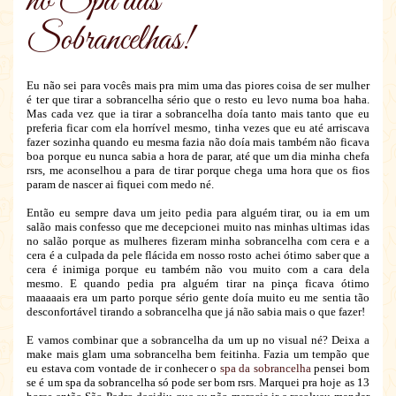
no Spa das
Sobrancelhas!
Eu não sei para vocês mais pra mim uma das piores coisa de ser mulher
é ter que tirar a sobrancelha sério que o resto eu levo numa boa haha.
Mas cada vez que ia tirar a sobrancelha doía tanto mais tanto que eu
preferia ficar com ela horrível mesmo, tinha vezes que eu até arriscava
fazer sozinha quando eu mesma fazia não doía mais também não ficava
boa porque eu nunca sabia a hora de parar, até que um dia minha chefa
rsrs, me aconselhou a para de tirar porque chega uma hora que os fios
param de nascer ai fiquei com medo né.
Então eu sempre dava um jeito pedia para alguém tirar, ou ia em um
salão mais confesso que me decepcionei muito nas minhas ultimas idas
no salão porque as mulheres fizeram minha sobrancelha com cera e a
cera é a culpada da pele flácida em nosso rosto achei ótimo saber que a
cera é inimiga porque eu também não vou muito com a cara dela
mesmo. E quando pedia pra alguém tirar na pinça ficava ótimo
maaaaais era um parto porque sério gente doía muito eu me sentia tão
desconfortável tirando a sobrancelha que já não sabia mais o que fazer!
E vamos combinar que a sobrancelha da um up no visual né? Deixa a
make mais glam uma sobrancelha bem feitinha. Fazia um tempão que
eu estava com vontade de ir conhecer o
spa da sobrancelha
pensei bom
se é um spa da sobrancelha só pode ser bom rsrs. Marquei pra hoje as 13