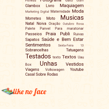
Fitness
Gato
Glam
Maquiagem
Glambox
Livro
Moda
Maternidade
Marketing Digital
Musicas
Morretes
Moto
Natal
Noiva
Oração
Outubro Rosa
Palete
Panvel
Para maratonar
Praia
Publi
Passeios
Ruivas
Saúde e Bem Estar
Sapatos
Sentimentos
Sexta-Feira 13
Sobrancelhas
Tatuagens
Testados
Textos
texto
Uau
Unhas
Vestidos
Box
Viagens
Youtube
Volkswagen
Casal Sobre Rodas
like no face