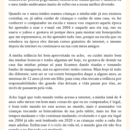
e meu irmão andávamos muito de roller era a nossa melhor diversão.
Quando eu e meus irmãos eramos crianças a minha mãe já nos ensinou
cozinhar, eu já sabia cuidar de crianças e cuidar de uma casa, eu fui
conhecer o computador na escola e nunca vou esquecer aquela época
fui aprender a usar o e-mail em 2004 e naquele ano era top, rsrs eu
usava o yahoo e gostava só porque dava para montar um bonequinho
que me representava, eu fui aprender tudo isso, porque na escola que eu
estudava na época eles davam cursos gratuitos de internet, e mesmo
depois da internet eu continuava na rua com meus amigos.
A minha infância foi bem aproveitada eu acho, eu cuidei muito bem
das minhas bonecas e tenho algumas até hoje, eu gostava de dormir na
casa das minhas primas só para ficarmos dando risadas e tomando
banho de mangueira, sim eu aproveitei tenho certeza. Mais hoje tá tudo
tão diferente, nem sei se vai existir brinquedos daqui a alguns anos, as
meninas de 12 anos já tem um filho para criar, elas trocam a infância por
responsabilidades tão grande elas deixam a vida passar por elas, ao
invés de passarem pela vida.
Acho legal que todo mundo tenha acesso a internet, a minha irmã de 4
anos sabe mexer em bem mais coisas do que eu no computador, é legal,
é bom todo mundo ter esse acesso ao mundo, mais é assustador ver
crianças trocando as brincadeiras de rua pelo tablet, mais no fim os
tempos mudaram e vão continuar mudando, evoluindo e o que era legal
em 2004 já não será lembrado em 2020 e as crianças estão a cada dia
mais adultas. Enfim esse é o ciclo da vida né, o mundo gira ele não fica
parado e no fim tudo vai mudando.