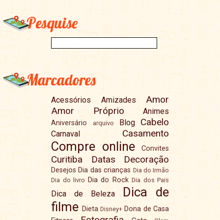
Pesquise
Marcadores
Amor
Acessórios
Amizades
Amor Próprio
Animes
Cabelo
Blog
Aniversário
arquivo
Casamento
Carnaval
Compre online
Convites
Curitiba
Datas
Decoração
Desejos
Dia das crianças
Dia do Irmão
Dia do Rock
Dia do livro
Dia dos Pais
Dica de
Dica de Beleza
filme
Dieta
Dona de Casa
Disney+
Fotografia