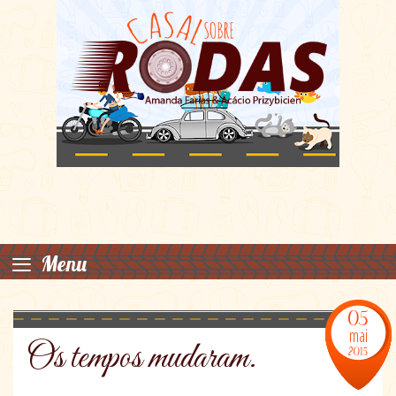
≡
Menu
05
mai
Os tempos mudaram.
2015