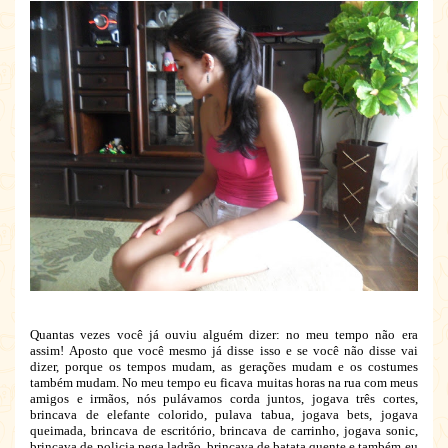
Quantas vezes você já ouviu alguém dizer: no meu tempo não era
assim! Aposto que você mesmo já disse isso e se você não disse vai
dizer, porque os tempos mudam, as gerações mudam e os costumes
também mudam. No meu tempo eu ficava muitas horas na rua com meus
amigos e irmãos, nós pulávamos corda juntos, jogava três cortes,
brincava de elefante colorido, pulava tabua, jogava bets, jogava
queimada, brincava de escritório, brincava de carrinho, jogava sonic,
brincava de policia pega ladrão, brincava de batata quente e também eu