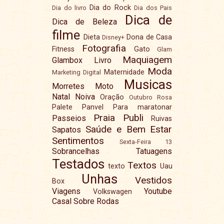
Dia do Rock
Dia do livro
Dia dos Pais
Dica de
Dica de Beleza
filme
Dieta
Dona de Casa
Disney+
Fotografia
Fitness
Gato
Glam
Maquiagem
Glambox
Livro
Moda
Maternidade
Marketing Digital
Musicas
Morretes
Moto
Natal
Noiva
Oração
Outubro Rosa
Palete
Panvel
Para maratonar
Praia
Publi
Passeios
Ruivas
Saúde e Bem Estar
Sapatos
Sentimentos
Sexta-Feira 13
Sobrancelhas
Tatuagens
Testados
Textos
texto
Uau
Unhas
Vestidos
Box
Viagens
Youtube
Volkswagen
Casal Sobre Rodas