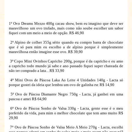
1º Ovo Dreams Mezzo 400g cacau show, bem eu imagino que deve ser
maravilhoso um ovo trufado, mais como não soube escolher um sabor
fiquei com um meio a meio de opção. R$ 46,90
2º Alpino de colher 355g sério quando eu compro barra de chocolate
que é só para mim eu escolho a de alpino porque é simplesmente
maravilhosa então imagine esse ovo. R$ 39,90
3º Copo Mini Ovinhos Capricho 200g, porque é da capricho e eu amo
a capricho todo mundo já sabe e ano passado fiquei super chateada de
não ter comprado a lata... R$ 33,90
4º Mini Ovos de Páscoa Laka Ao Leite 4 Unidades 140g - Lacta só
porque gostei da ideia que lembra um ovo de galinha rsr. R$ 14,90
5º Ovo de Páscoa Diamante Negro 750g - Lacta, já ganhei em uma
pascoa e amei R$ 64,90
6º Ovo de Páscoa Sonho de Valsa 330g - Lacta, gente esse é o meu
preferido da vida, para mim o melhor chocolate que tem amo muito R$
29,90
7º Ovo de Páscoa Sonho de Valsa Meio A Meio 270g - Lacta, escolhi
esse porque adorei um sonho de valsa meio a meio quem não quer né?