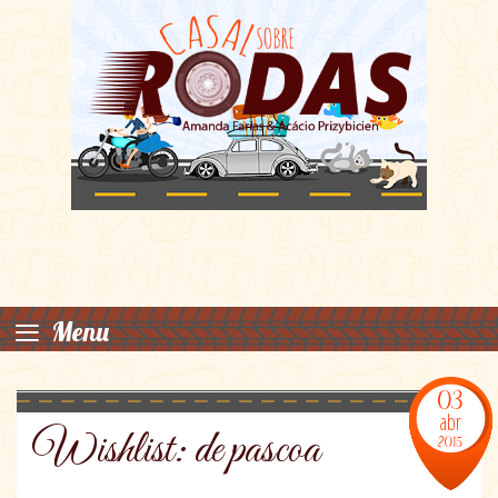
≡
Menu
03
abr
Wishlist: de pascoa
2015