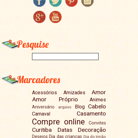
Pesquise
Marcadores
Amor
Acessórios
Amizades
Amor Próprio
Animes
Cabelo
Blog
Aniversário
arquivo
Casamento
Carnaval
Compre online
Convites
Curitiba
Datas
Decoração
Desejos
Dia das crianças
Dia do Irmão