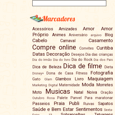
Marcadores
Amor
Amor
Acessórios
Amizades
Próprio
Animes
Blog
Aniversário
arquivo
Cabelo
Casamento
Carnaval
Compre online
Curitiba
Convites
Datas
Decoração
Desejos
Dia das crianças
Dia do Rock
Dia do Irmão
Dia do livro
Dia dos Pais
Dica de filme
Dica de Beleza
Dieta
Fotografia
Dona de Casa
Fitness
Disney+
Maquiagem
Glambox
Livro
Gato
Glam
Moda
Morretes
Maternidade
Marketing Digital
Musicas
Moto
Natal
Noiva
Oração
Palete
Panvel
Para maratonar
Outubro Rosa
Praia
Publi
Passeios
Sapatos
Ruivas
Saúde e Bem Estar
Sentimentos
Sexta-
Sobrancelhas
Tatuagens
Feira 13