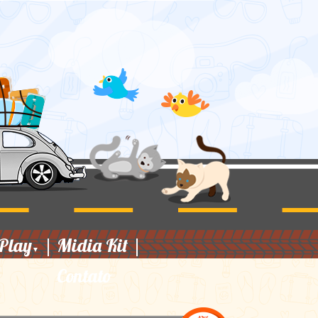
Play
|
Midia Kit
|
▼
Contato