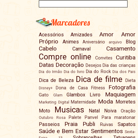
Marcadores
Amor
Amor
Acessórios
Amizades
Próprio
Animes
Blog
Aniversário
arquivo
Cabelo
Casamento
Carnaval
Compre online
Curitiba
Convites
Datas
Decoração
Desejos
Dia das crianças
Dia do Rock
Dia do Irmão
Dia do livro
Dia dos Pais
Dica de filme
Dica de Beleza
Dieta
Fotografia
Dona de Casa
Fitness
Disney+
Maquiagem
Glambox
Livro
Gato
Glam
Moda
Morretes
Maternidade
Marketing Digital
Musicas
Moto
Natal
Noiva
Oração
Palete
Panvel
Para maratonar
Outubro Rosa
Praia
Publi
Passeios
Sapatos
Ruivas
Saúde e Bem Estar
Sentimentos
Sexta-
Sobrancelhas
Tatuagens
Feira 13