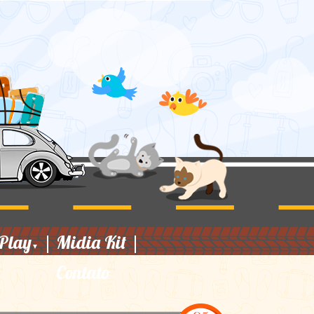
Play
|
Midia Kit
|
▼
Contato