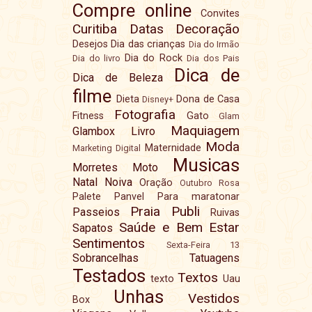
Compre online
Convites
Curitiba
Datas
Decoração
Desejos
Dia das crianças
Dia do Irmão
Dia do Rock
Dia do livro
Dia dos Pais
Dica de
Dica de Beleza
filme
Dieta
Dona de Casa
Disney+
Fotografia
Fitness
Gato
Glam
Maquiagem
Glambox
Livro
Moda
Maternidade
Marketing Digital
Musicas
Morretes
Moto
Natal
Noiva
Oração
Outubro Rosa
Palete
Panvel
Para maratonar
Praia
Publi
Passeios
Ruivas
Saúde e Bem Estar
Sapatos
Sentimentos
Sexta-Feira 13
Sobrancelhas
Tatuagens
Testados
Textos
texto
Uau
Unhas
Vestidos
Box