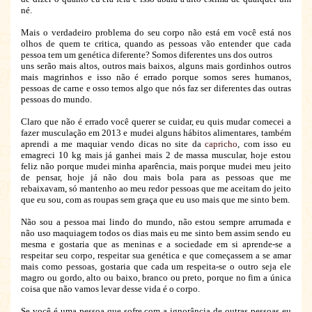
né.
Mais o verdadeiro problema do seu corpo não está em você está nos
olhos de quem te critica, quando as pessoas vão entender que cada
pessoa tem um genética diferente? Somos diferentes uns dos outros
uns serão mais altos, outros mais baixos, alguns mais gordinhos outros
mais magrinhos e isso não é errado porque somos seres humanos,
pessoas de carne e osso temos algo que nós faz ser diferentes das outras
pessoas do mundo.
Claro que não é errado você querer se cuidar, eu quis mudar comecei a
fazer musculação em 2013 e mudei alguns hábitos alimentares, também
aprendi a me maquiar vendo dicas no site da
capricho
, com isso eu
emagreci 10 kg mais já ganhei mais 2 de massa muscular, hoje estou
feliz não porque mudei minha aparência, mais porque mudei meu jeito
de pensar, hoje já não dou mais bola para as pessoas que me
rebaixavam, só mantenho ao meu redor pessoas que me aceitam do jeito
que eu sou, com as roupas sem graça que eu uso mais que me sinto bem.
Não sou a pessoa mai lindo do mundo, não estou sempre arrumada e
não uso maquiagem todos os dias mais eu me sinto bem assim sendo eu
mesma e gostaria que as meninas e a sociedade em si aprende-se a
respeitar seu corpo, respeitar sua genética e que começassem a se amar
mais como pessoas, gostaria que cada um respeita-se o outro seja ele
magro ou gordo, alto ou baixo, branco ou preto, porque no fim a única
coisa que não vamos levar desse vida é o corpo.
Se você é uma pessoa que sofre com a ignorância de outras pessoas eu