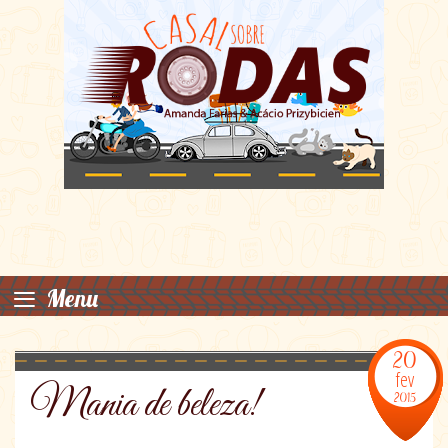
≡
Menu
20
fev
Mania de beleza!
2015