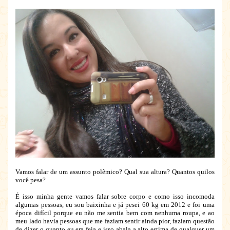
Vamos falar de um assunto polêmico? Qual sua altura? Quantos quilos
você pesa?
É isso minha gente vamos falar sobre corpo e como isso incomoda
algumas pessoas, eu sou baixinha e já pesei 60 kg em 2012 e foi uma
época difícil porque eu não me sentia bem com nenhuma roupa, e ao
meu lado havia pessoas que me faziam sentir ainda pior, faziam questão
de dizer o quanto eu era feia e isso abala a alto estima de qualquer um